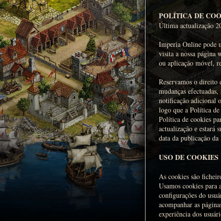
POLÍTICA DE CO
Última actualização 2
Imperia Online pode u
visita a nossa página
ou aplicação móvel, r
Reservamos o direito 
mudanças efectuadas, a
notificação adicional
logo que a Política d
Política de cookies pa
actualização е estará 
data da publicação da 
USO DE COOKIES
As cookies são ficheir
Usamos cookies para a
configurações do usuá
acompanhar as páginas 
experiência dos usuári