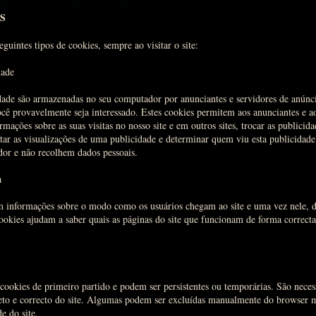
S
guintes tipos de cookies, sempre ao visitar o site:
dade
dade são armazenadas no seu computador por anunciantes e servidores de anúnc
cê provavelmente seja interessado. Estes cookies permitem aos anunciantes e ao
rmações sobre as suas visitas no nosso site e em outros sites, trocar as publicid
tar as visualizações de uma publicidade e determinar quem viu esta publicidade
or e não recolhem dados pessoais.
a
m informações sobre o modo como os usuários chegam ao site e uma vez nele, 
ookies ajudam a saber quais as páginas do site que funcionam de forma correcta
cookies de primeiro partido e podem ser persistentes ou temporárias. São neces
to e correcto do site. Algumas podem ser excluídas manualmente do browser m
e do site.