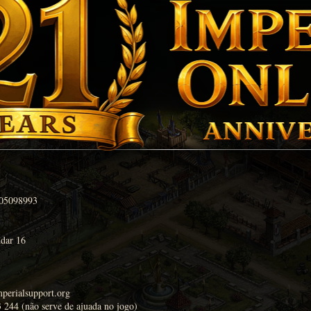
05098993
ndar 16
perialsupport.org
 244 (não serve de ajuada no jogo)