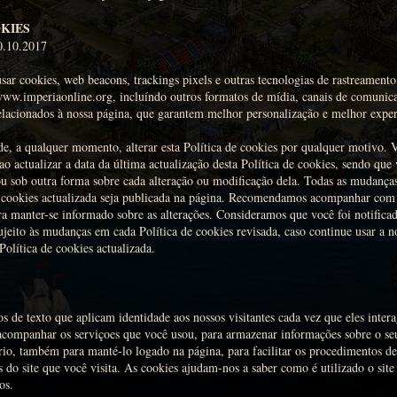
OKIES
0.10.2017
sar cookies, web beacons, trackings pixels e outras tecnologias de rastreament
 www.imperiaonline.org, incluíndo outros formatos de mídia, canais de comunic
elacionados à nossa página, que garantem melhor personalização e melhor experi
de, a qualquer momento, alterar esta Política de cookies por qualquer motivo. 
o actualizar a data da última actualização desta Política de cookies, sendo que
 ou sob outra forma sobre cada alteração ou modificação dela. Todas as mudanç
e cookies actualizada seja publicada na página. Recomendamos acompanhar com 
ra manter-se informado sobre as alterações. Consideramos que você foi notificad
sujeito às mudanças em cada Política de cookies revisada, caso continue usar a n
Política de cookies actualizada.
os de texto que aplicam identidade aos nossos visitantes cada vez que eles inte
companhar os serviçoes que você usou, para armazenar informações sobre o seu
rio, também para manté-lo logado na página, para facilitar os procedimentos d
do site que você visita. As cookies ajudam-nos a saber como é utilizado o site
os.