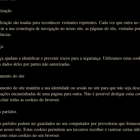
lização
ização são usadas para reconhecer visitantes repetentes. Cada vez que entra no s
var a sua cronologia de navegação no nosso site, as páginas do site, visitadas po
ências.
ça
a ajudam a identificar e prevenir riscos para a segurança. Utilizamos estas coo
os dados deles por partes não autorizadas.
amento do site
amento do site mantêm a sua identidade ou sessão no site para que não seja des
mações encaminhadas de uma página para outra. Não é possível desligar estas c
cluir todas as cookies do browser.
s partidos
os partidos podem ser guardados no seu computador por provedoras que fornece
o nosso site. Estas cookies permitem aos terceiros recolher e rastrear certas in
nte estas cookies no seu browser.