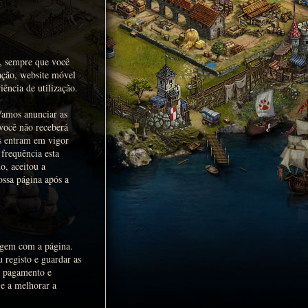
o, sempre que você
ação, website móvel
ência de utilização.
Vamos anunciar as
 você não receberá
as entram em vigor
frequência esta
o, aceitou a
ossa página após a
ragem com a página.
 registo e guardar as
e pagamento e
 e a melhorar a