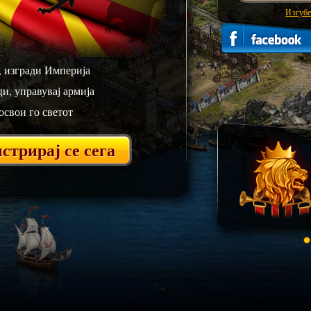
Изгубе
, изгради Империја
и, управувај армија
освои го светот
стрирај се сега