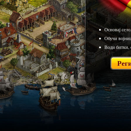
Основај село
Обучи војниц
Води битки, 
Реги