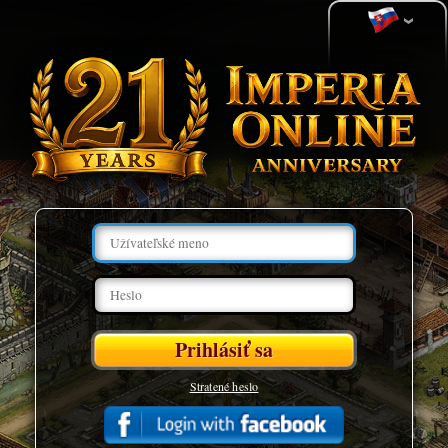
Stratené heslo